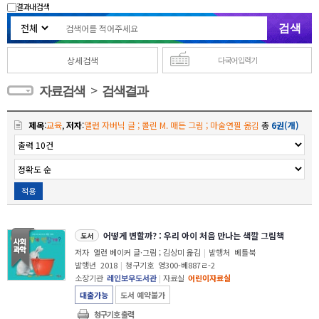
결과내 검색
상세검색
다국어 입력기
>
자료검색
검색결과
제목
:
교육
,
저자
:
앨런 자버닉 글 ; 콜린 M. 매든 그림 ; 마술연필 옮김
총
6권(개)
적용
어떻게 변할까? : 우리 아이 처음 만나는 색깔 그림책
도서
저자
앨런 베이커 글·그림 ; 김상미 옮김
|
발행처
베틀북
발행년
2018
|
청구기호
영300-베887ㄹ-2
소장기관
레인보우도서관
|
자료실
어린이자료실
대출가능
도서 예약불가
청구기호 출력