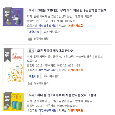
그림을 그릴래요 : 우리 아이 처음 만나는 알파벳 그림책
도서
저자
앨런 베이커 글·그림 ; 김상미 옮김
|
발행처
베틀북
발행년
2018
|
청구기호
영300-베887ㄹ-3
소장기관
레인보우도서관
|
자료실
어린이자료실
대출가능
도서 예약불가
청구기호 출력
모든 사람이 제멋대로 한다면
도서
저자
앨런 자버닉 글 ; 콜린 M. 매든 그림 ; 마술연필 옮김
|
발행처
보물창고
발행년
2015
|
청구기호
유334.3-보36ㅇ-15
소장기관
레인보우도서관
|
자료실
어린이자료실
대출가능
도서 예약불가
청구기호 출력
하나 둘 셋 : 우리 아이 처음 만나는 숫자 그림책
도서
저자
앨런 베이커 글·그림 ; 김상미 옮김
|
발행처
베틀북
발행년
2018
|
청구기호
영300-베887ㄹ-1
소장기관
레인보우도서관
|
자료실
어린이자료실