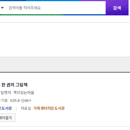
 한 권의 그림책
발행처
책이있는마을
구기호
029.8-신66ㅇ
은도서관
|
자료실
가족센터작은도서관
예약불가