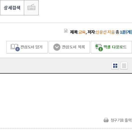
상세검색
제목
:
교육
,
저자
:
신운선 지음
총
1권(개)
청구기호 출력