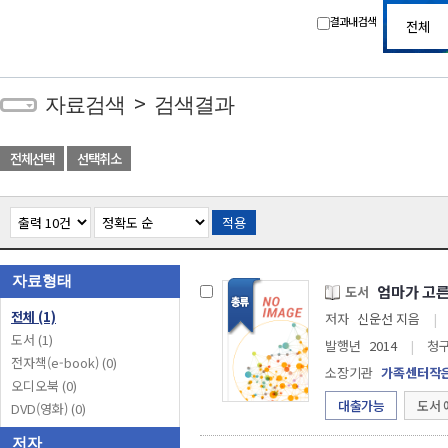
결과내 검색
>
자료검색
검색결과
전체선택
선택취소
적용
자료형태
엄마가 고른
도서
전체
(1)
저자
신운선 지음
|
도서
(1)
발행년
2014
|
청
전자책(e-book)
(0)
소장기관
가족센터작
오디오북
(0)
대출가능
도서 
DVD(영화)
(0)
저자