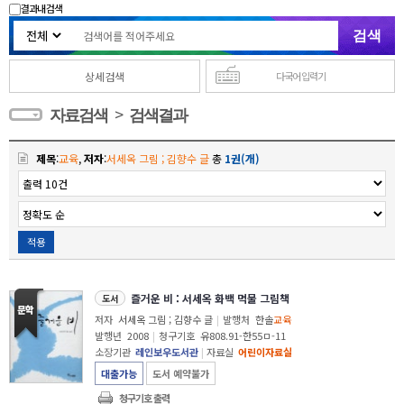
결과내 검색
상세검색
다국어 입력기
>
자료검색
검색결과
제목
:
교육
,
저자
:
서세옥 그림 ; 김향수 글
총
1권(개)
적용
즐거운 비 : 서세옥 화백 먹물 그림책
도서
저자
서세옥 그림 ; 김향수 글
|
발행처
한솔
교육
발행년
2008
|
청구기호
유808.91-한55ㅁ-11
소장기관
레인보우도서관
|
자료실
어린이자료실
대출가능
도서 예약불가
청구기호 출력