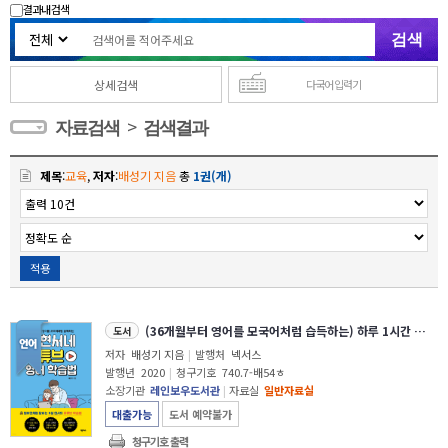
결과내 검색
상세검색
다국어 입력기
>
자료검색
검색결과
제목
:
교육
,
저자
:
배성기 지음
총
1권(개)
적용
(36개월부터 영어를 모국어처럼 습득하는) 하루 1시간 현서네 유튜브 영어 학습법
도서
저자
배성기 지음
|
발행처
넥서스
발행년
2020
|
청구기호
740.7-배54ㅎ
소장기관
레인보우도서관
|
자료실
일반자료실
대출가능
도서 예약불가
청구기호 출력