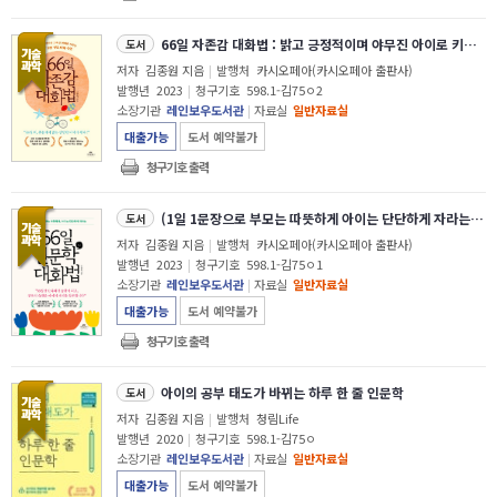
66일 자존감 대화법 : 밝고 긍정적이며 야무진 아이로 키우는 하루 10분 부모 대화 수업
도서
저자
김종원 지음
|
발행처
카시오페아(카시오페아 출판사)
발행년
2023
|
청구기호
598.1-김75ㅇ2
소장기관
레인보우도서관
|
자료실
일반자료실
대출가능
도서 예약불가
청구기호 출력
(1일 1문장으로 부모는 따뜻하게 아이는 단단하게 자라는) 66일 인문학 대화법
도서
저자
김종원 지음
|
발행처
카시오페아(카시오페아 출판사)
발행년
2023
|
청구기호
598.1-김75ㅇ1
소장기관
레인보우도서관
|
자료실
일반자료실
대출가능
도서 예약불가
청구기호 출력
아이의 공부 태도가 바뀌는 하루 한 줄 인문학
도서
저자
김종원 지음
|
발행처
청림Life
발행년
2020
|
청구기호
598.1-김75ㅇ
소장기관
레인보우도서관
|
자료실
일반자료실
대출가능
도서 예약불가