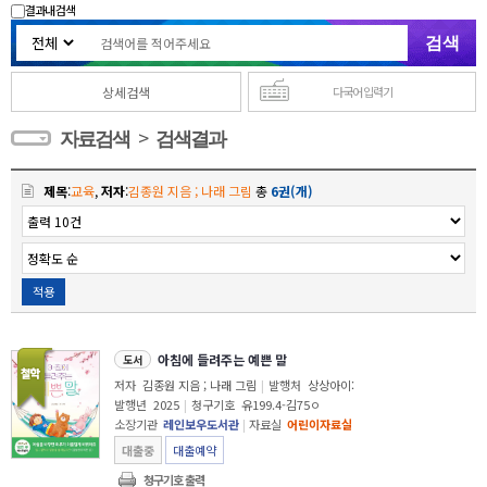
결과내 검색
상세검색
다국어 입력기
>
자료검색
검색결과
제목
:
교육
,
저자
:
김종원 지음 ; 나래 그림
총
6권(개)
적용
아침에 들려주는 예쁜 말
도서
저자
김종원 지음 ; 나래 그림
|
발행처
상상아이:
발행년
2025
|
청구기호
유199.4-김75ㅇ
소장기관
레인보우도서관
|
자료실
어린이자료실
대출중
대출예약
청구기호 출력