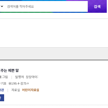
주는 예쁜 말
래 그림
|
발행처
상상아이:
구기호
유199.4-김75ㅇ
서관
|
자료실
어린이자료실
약