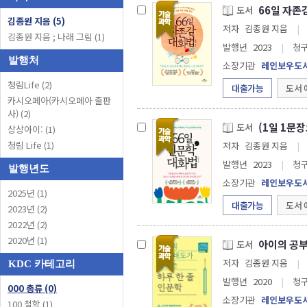
도서
김종원 지음 (5)
저자
김종원 지음
|
김종원 지음 ; 나래 그림 (1)
발행년
2023
|
청
발행처
소장기관
레인보우도
청림Life (2)
대출가능
도서 
카시오페아(카시오페아 출판
사) (2)
(1일 1문
도서
상상아이: (1)
청림 Life (1)
저자
김종원 지음
|
발행년
2023
|
청
발행년도
소장기관
레인보우도
2025년 (1)
대출가능
도서 
2023년 (2)
2022년 (2)
2020년 (1)
아이의 공부
도서
저자
김종원 지음
|
KDC 카테고리
발행년
2020
|
청
000 총류 (0)
소장기관
레인보우도
100 철학 (1)