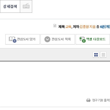
상세검색
제목
:
교육
,
저자
:
김종원 지음
총
6권(개)
청구기호 출력