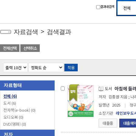
결과내 검색
>
자료검색
검색결과
전체선택
선택취소
적용
자료형태
아침에 들려
도서
전체
(6)
저자
김종원 지음 ; 나
도서
(6)
발행년
2025
|
청
전자책(e-book)
(0)
소장기관
레인보우도
오디오북
(0)
대출중
대출예
DVD(영화)
(0)
저자