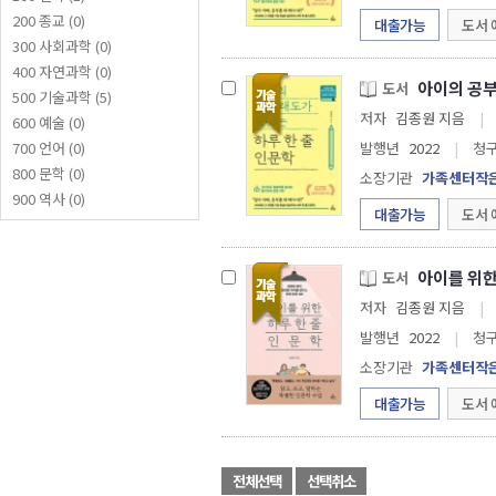
200 종교 (0)
대출가능
도서 
300 사회과학 (0)
400 자연과학 (0)
아이의 공부
도서
500 기술과학 (5)
저자
김종원 지음
|
600 예술 (0)
700 언어 (0)
발행년
2022
|
청
800 문학 (0)
소장기관
가족센터작
900 역사 (0)
대출가능
도서 
아이를 위한
도서
저자
김종원 지음
|
발행년
2022
|
청
소장기관
가족센터작
대출가능
도서 
전체선택
선택취소