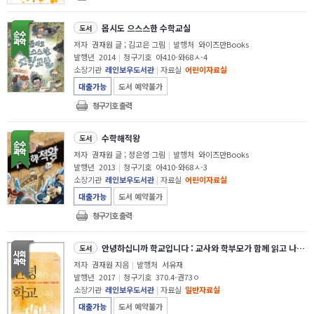
몹시도 으스스한 수학교실
도서
저자
권재원 글 ; 김고은 그림
|
발행처
와이즈만Books
발행년
2014
|
청구기호
아410-와68ㅅ-4
소장기관
레인보우도서관
|
자료실
어린이자료실
대출가능
도서 예약불가
청구기호 출력
수학해적왕
도서
저자
권재원 글 ; 정은영 그림
|
발행처
와이즈만Books
발행년
2013
|
청구기호
아410-와68ㅅ-3
소장기관
레인보우도서관
|
자료실
어린이자료실
대출가능
도서 예약불가
청구기호 출력
안녕하십니까 학교입니다 : 교사와 학부모가 함께 읽고 나누는 특별한 가정통신문
도서
저자
권재원 지음
|
발행처
서유재
발행년
2017
|
청구기호
370.4-권73ㅇ
소장기관
레인보우도서관
|
자료실
일반자료실
대출가능
도서 예약불가