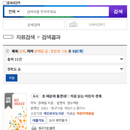
결과내 검색
상세검색
다국어 입력기
>
자료검색
검색결과
제목
:
교육
,
저자
:
권재원 글 ; 정은영 그림
총
8권(개)
적용
돈 때문에 돌겠네! : 처음 읽는 어린이 경제
도서
저자
권재원 지음
|
발행처
영수책방
발행년
2021
|
청구기호
아327.2-권73ㄷ
소장기관
레인보우도서관
|
자료실
어린이자료실
대출가능
도서 예약불가
청구기호 출력