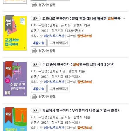
청구기호 출력
교과서로 연극하자 : 문학 영화 애니를 활용한
교육
연극 사례 21가지
도서
저자
구민정 ; 권재원 [공]지음
|
발행처
다른
발행년
2018
|
청구기호
373.9-구38ㄱ
소장기관
레인보우도서관
|
자료실
일반자료실
대출가능
도서 예약불가
청구기호 출력
수업 중에 연극하자 :
교육
연극의 실제 사례 30가지
도서
저자
구민정 ; 권재원 지음
|
발행처
다른
발행년
2014
|
청구기호
680-구38ㅅ
소장기관
레인보우도서관
|
자료실
일반자료실
대출가능
도서 예약불가
청구기호 출력
학교에서 연극하자 : 우리들끼리 대본 보며 연극 만들기
도서
저자
구민정 ; 권재원 [공]지음
|
발행처
다른
발행년
2014
|
청구기호
684-구38ㅎ
소장기관
레인보우도서관
|
자료실
일반자료실