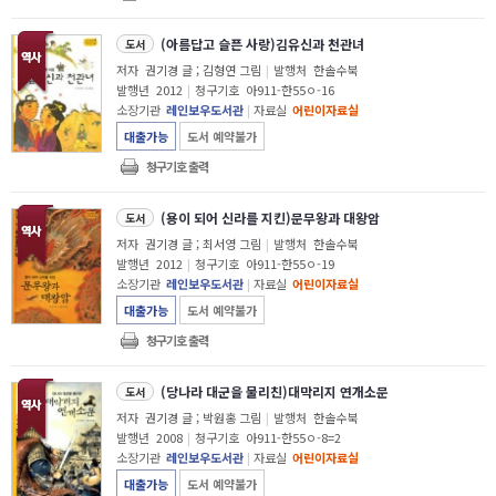
(아름답고 슬픈 사랑)김유신과 천관녀
도서
저자
권기경 글 ; 김형연 그림
|
발행처
한솔수북
발행년
2012
|
청구기호
아911-한55ㅇ-16
소장기관
레인보우도서관
|
자료실
어린이자료실
대출가능
도서 예약불가
청구기호 출력
(용이 되어 신라를 지킨)문무왕과 대왕암
도서
저자
권기경 글 ; 최서영 그림
|
발행처
한솔수북
발행년
2012
|
청구기호
아911-한55ㅇ-19
소장기관
레인보우도서관
|
자료실
어린이자료실
대출가능
도서 예약불가
청구기호 출력
(당나라 대군을 물리친)대막리지 연개소문
도서
저자
권기경 글 ; 박원홍 그림
|
발행처
한솔수북
발행년
2008
|
청구기호
아911-한55ㅇ-8=2
소장기관
레인보우도서관
|
자료실
어린이자료실
대출가능
도서 예약불가