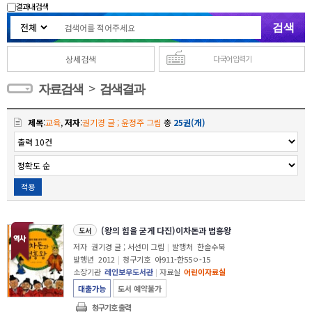
결과내 검색
상세검색
다국어 입력기
>
자료검색
검색결과
제목
:
교육
,
저자
:
권기경 글 ; 윤정주 그림
총
25권(개)
적용
(왕의 힘을 굳게 다진)이차돈과 법흥왕
도서
저자
권기경 글 ; 서선미 그림
|
발행처
한솔수북
발행년
2012
|
청구기호
아911-한55ㅇ-15
소장기관
레인보우도서관
|
자료실
어린이자료실
대출가능
도서 예약불가
청구기호 출력