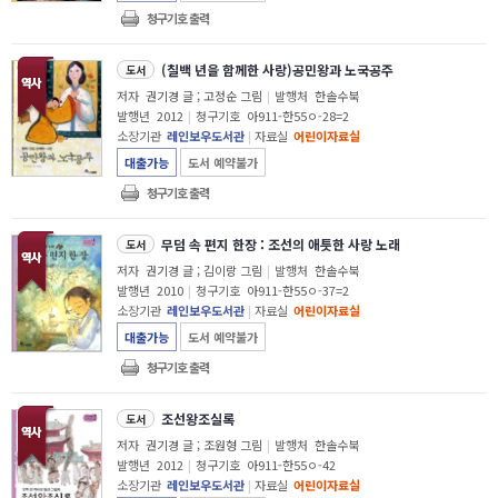
청구기호 출력
(칠백 년을 함께한 사랑)공민왕과 노국공주
도서
저자
권기경 글 ; 고정순 그림
|
발행처
한솔수북
발행년
2012
|
청구기호
아911-한55ㅇ-28=2
소장기관
레인보우도서관
|
자료실
어린이자료실
대출가능
도서 예약불가
청구기호 출력
무덤 속 편지 한장 : 조선의 애틋한 사랑 노래
도서
저자
권기경 글 ; 김이랑 그림
|
발행처
한솔수북
발행년
2010
|
청구기호
아911-한55ㅇ-37=2
소장기관
레인보우도서관
|
자료실
어린이자료실
대출가능
도서 예약불가
청구기호 출력
조선왕조실록
도서
저자
권기경 글 ; 조원형 그림
|
발행처
한솔수북
발행년
2012
|
청구기호
아911-한55ㅇ-42
소장기관
레인보우도서관
|
자료실
어린이자료실