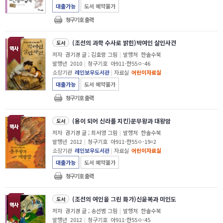
대출가능
도서 예약불가
청구기호 출력
(조선의 과학 수사로 밝힌)박여인 살인사건
도서
저자
권기경 글 ; 김호랑 그림
|
발행처
한솔수북
발행년
2010
|
청구기호
아911-한55ㅇ-46
소장기관
레인보우도서관
|
자료실
어린이자료실
대출가능
도서 예약불가
청구기호 출력
(용이 되어 신라를 지킨)문무왕과 대왕암
도서
저자
권기경 글 ; 최서영 그림
|
발행처
한솔수북
발행년
2012
|
청구기호
아911-한55ㅇ-19=2
소장기관
레인보우도서관
|
자료실
어린이자료실
대출가능
도서 예약불가
청구기호 출력
(조선의 여인을 그린 화가)신윤복과 미인도
도서
저자
권기경 글 ; 송선범 그림
|
발행처
한솔수북
발행년
2012
|
청구기호
아911-한55ㅇ-45