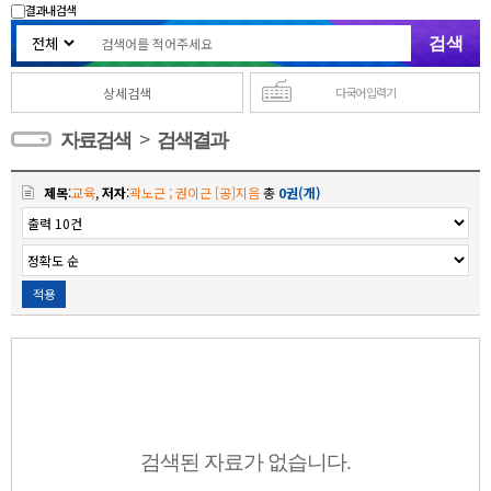
결과내 검색
상세검색
다국어 입력기
>
자료검색
검색결과
제목
:
교육
,
저자
:
곽노근 ; 권이근 [공]지음
총
0권(개)
적용
검색된 자료가 없습니다.