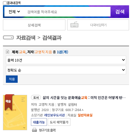
결과내 검색
상세검색
다국어 입력기
>
자료검색
검색결과
제목
:
교육
,
저자
:
고영직 지음
총
1권(개)
적용
삶의 시간을 잇는 문화예술
교육
: 미적 인간은 어떻게 탄생하는가
도서
저자
고영직 지음
|
발행처
살림터
발행년
2020
|
청구기호
600.7-고64ㅅ
소장기관
레인보우도서관
|
자료실
일반자료실
대출가능
도서 예약불가
청구기호 출력