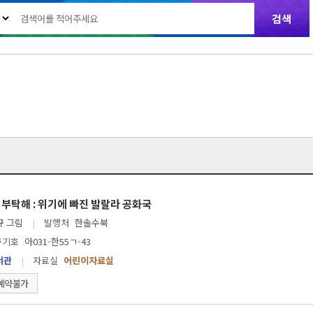
부탁해 : 위기에 빠진 발랄라 공화국
규 그림
|
발행처
한솔수북
구기호
아031-한55ㄱ-43
서관
|
자료실
어린이자료실
예약불가