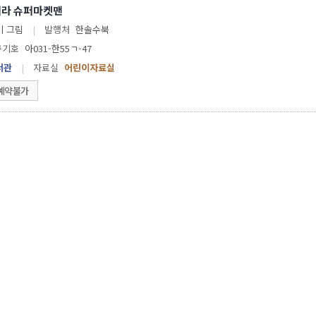
켜라 슈퍼마켓맨
미 그림
|
발행처
한솔수북
구기호
아031-한55ㄱ-47
서관
|
자료실
어린이자료실
예약불가