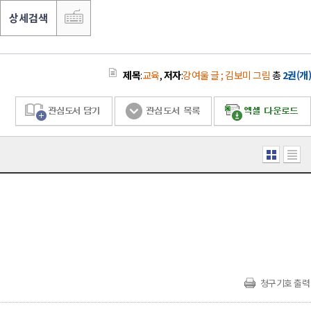
상세검색
제목
:
교육
,
저자
:
강여울 글 ; 김보미 그림
총
2권(개)
청구기호 출력