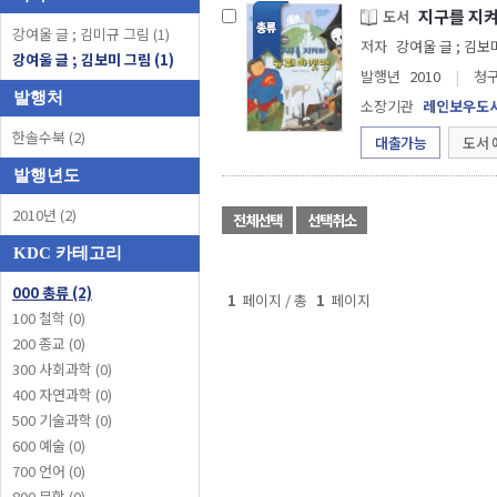
지구를 지
도서
강여울 글 ; 김미규 그림 (1)
저자
강여울 글 ; 김보
강여울 글 ; 김보미 그림 (1)
발행년
2010
|
청
발행처
소장기관
레인보우도
한솔수북 (2)
대출가능
도서 
발행년도
2010년 (2)
전체선택
선택취소
KDC 카테고리
000 총류 (2)
1
페이지 / 총
1
페이지
100 철학 (0)
200 종교 (0)
300 사회과학 (0)
400 자연과학 (0)
500 기술과학 (0)
600 예술 (0)
700 언어 (0)
800 문학 (0)