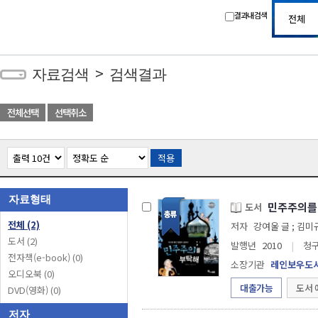
결과내 검색
>
자료검색
검색결과
전체선택
선택취소
적용
자료형태
민주주의를 
도서
전체
(2)
저자
강여울 글 ; 김미
도서
(2)
발행년
2010
|
청
전자책(e-book)
(0)
소장기관
레인보우도
오디오북
(0)
대출가능
도서 
DVD(영화)
(0)
저자