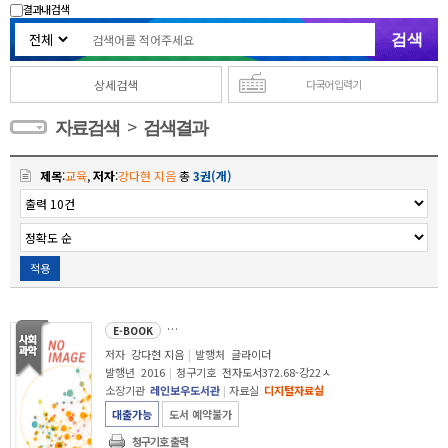
결과내 검색
상세검색
다국어 입력기
>
자료검색
검색결과
제목
:
교육
,
저자
:
강다현 지음
총
3권(개)
적용
10대 나만의 꿈과 마주하라 : 진짜 나를 찾아 떠나는 여행
E-BOOK
저자
강다현 지음
|
발행처
글라이더
발행년
2016
|
청구기호
전자도서372.68-강22ㅅ
소장기관
레인보우도서관
|
자료실
디지털자료실
대출가능
도서 예약불가
청구기호 출력